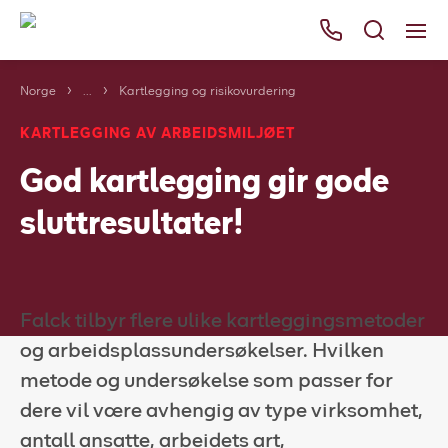
Norge
...
Kartlegging og risikovurdering
Våre tjenester
KARTLEGGING AV ARBEIDSMILJØET
Områder
God kartlegging gir gode
Kurs
sluttresultater!
Bli kunde
Bestill
Ressurser
Falck tilbyr flere ulike kartleggingsmetoder
Her finner du oss
og arbeidsplassundersøkelser. Hvilken
metode og undersøkelse som passer for
Om Falck
dere vil være avhengig av type virksomhet,
antall ansatte, arbeidets art,
Falck Globalt