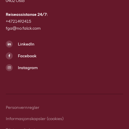
0402 Oslo
Reiseassistanse 24/7:
+4721492415
fga@no.falck.com
LinkedIn
Facebook
Instagram
Personvernregler
Informasjonskapsler (cookies)