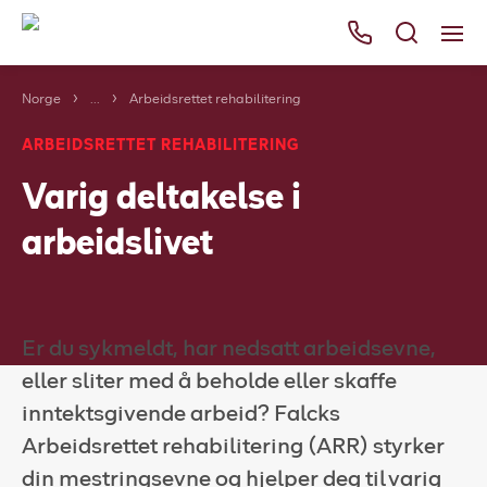
Norge
...
Arbeidsrettet rehabilitering
Våre tjenester
ARBEIDSRETTET REHABILITERING
Områder
Varig deltakelse i
Kurs
arbeidslivet
Bli kunde
Bestill
Ressurser
Er du sykmeldt, har nedsatt arbeidsevne,
Her finner du oss
eller sliter med å beholde eller skaffe
inntektsgivende arbeid? Falcks
Om Falck
Arbeidsrettet rehabilitering (ARR) styrker
din mestringsevne og hjelper deg til varig
Falck Globalt