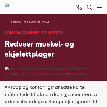
Kampanje: Kropp og kontor
Våre tjenester
KAMPANJE: KROPP OG KONTOR
Områder
Reduser muskel- og
Kurs
skjelettplager
Bli kunde
Bestill
Ressurser
Her finner du oss
«Kropp og kontor» gir ansatte korte,
Om Falck
målrettede tiltak som kan gjennomføres i
arbeidshverdagen. Kampanjen sparer tid
Falck Globalt