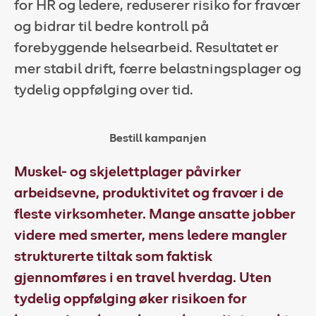
for HR og ledere, reduserer risiko for fravær
og bidrar til bedre kontroll på
Kundeportal
forebyggende helsearbeid. Resultatet er
HMS-verktøy
mer stabil drift, færre belastningsplager og
Kontakt oss
tydelig oppfølging over tid.
Kundeportal
Bestill kampanjen
Muskel- og skjelettplager påvirker
arbeidsevne, produktivitet og fravær i de
fleste virksomheter. Mange ansatte jobber
videre med smerter, mens ledere mangler
strukturerte tiltak som faktisk
gjennomføres i en travel hverdag. Uten
tydelig oppfølging øker risikoen for