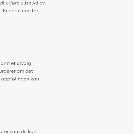
il utføre ultralyd av
. Er dette noe for
samt et utvalg
vurderer om det
e oppfølingen kan
ktorer som du kan