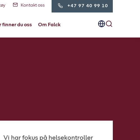
tøy
Kontakt oss
+47 97 40 99 10
 finner du oss
Om Falck
Vi har fokus på helsekontroller