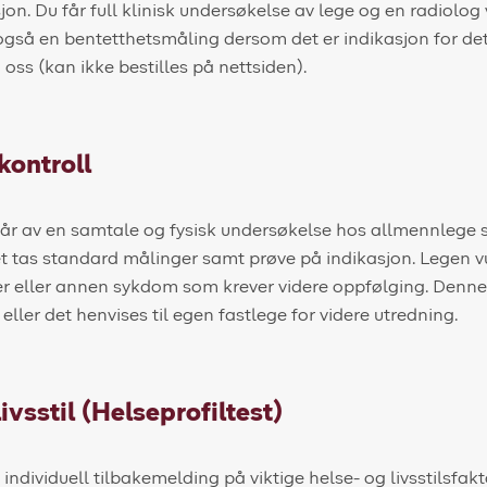
on. Du får full klinisk undersøkelse av lege og en radiolog v
 også en bentetthetsmåling dersom det er indikasjon for det
ss (kan ikke bestilles på nettsiden).
kontroll
år av en samtale og fysisk undersøkelse hos allmennlege 
et tas standard målinger samt prøve på indikasjon. Legen 
er eller annen sykdom som krever videre oppfølging. Denn
 eller det henvises til egen fastlege for videre utredning.
ivsstil (Helseprofiltest)
n individuell tilbakemelding på viktige helse- og livsstilsfa