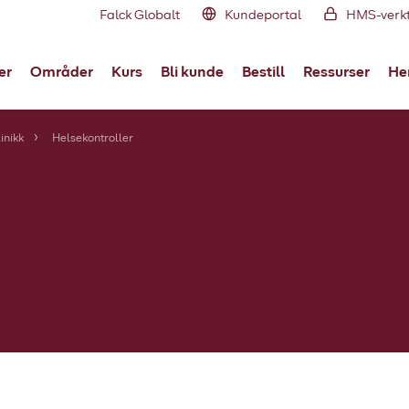
Falck Globalt
Kundeportal
HMS-verk
er
Områder
Kurs
Bli kunde
Bestill
Ressurser
Her
inikk
Helsekontroller