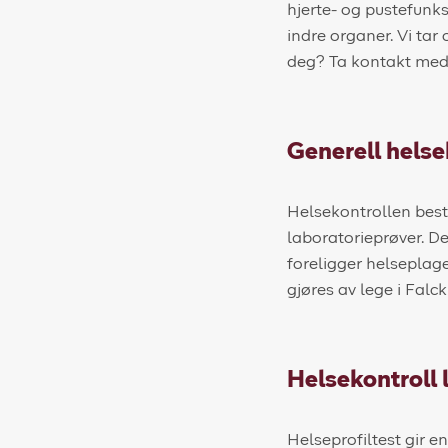
hjerte- og pustefunksj
indre organer. Vi tar
deg? Ta kontakt med o
Generell helse
Helsekontrollen best
laboratorieprøver. D
foreligger helseplag
gjøres av lege i Falck
Helsekontroll l
Helseprofiltest gir e