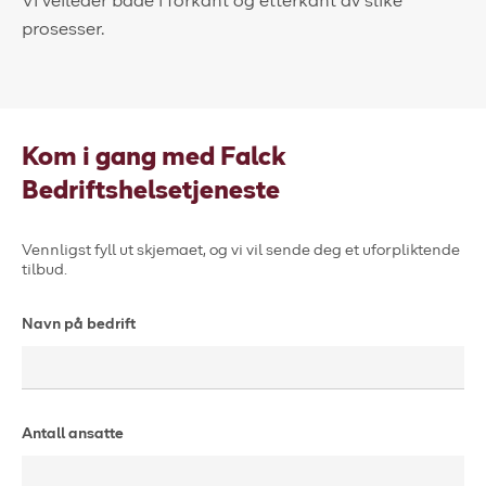
Vi veileder både i forkant og etterkant av slike
prosesser.
Kom i gang med Falck
Bedriftshelsetjeneste
Vennligst fyll ut skjemaet, og vi vil sende deg et uforpliktende
tilbud.
Navn på bedrift
Antall ansatte