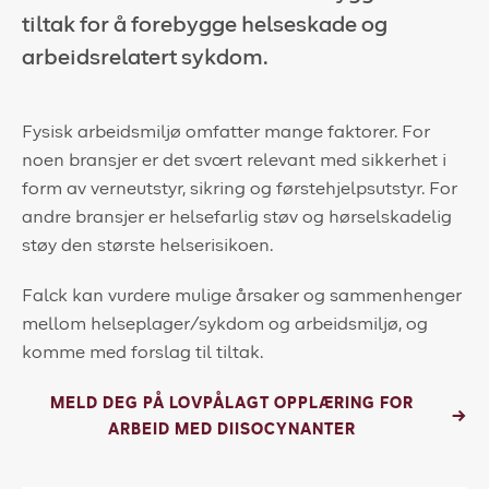
tiltak for å forebygge helseskade og
Kundeportal
arbeidsrelatert sykdom.
HMS-verktøy
Kontakt oss
Fysisk arbeidsmiljø omfatter mange faktorer. For
noen bransjer er det svært relevant med sikkerhet i
Kundeportal
form av verneutstyr, sikring og førstehjelpsutstyr. For
andre bransjer er helsefarlig støv og hørselskadelig
støy den største helserisikoen.
Falck kan vurdere mulige årsaker og sammenhenger
mellom helseplager/sykdom og arbeidsmiljø, og
komme med forslag til tiltak.
MELD DEG PÅ LOVPÅLAGT OPPLÆRING FOR
ARBEID MED DIISOCYNANTER