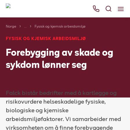
Norge
...
Fysisk og kjemisk arbeidsmiljø
Våre tjenester
FYSISK OG KJEMISK ARBEIDSMILJØ
Områder
Forebygging av skade og
Kurs
sykdom lønner seg
Bli kunde
Bestill
Ressurser
Falck bistår bedrifter med å kartlegge og
Her finner du oss
risikovurdere helseskadelige fysiske,
biologiske og kjemiske
Om Falck
arbeidsmiljøfaktorer. Vi samarbeider med
virksomheten om å finne forebyggende
Falck Globalt