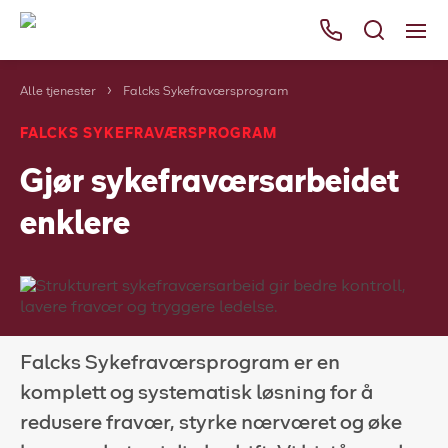
Alle tjenester
Falcks Sykefraværsprogram
Våre tjenester
FALCKS SYKEFRAVÆRSPROGRAM
Områder
Gjør sykefraværsarbeidet
Kurs
enklere
Bli kunde
Bestill
Ressurser
Her finner du oss
Falcks Sykefraværsprogram er en
Om Falck
komplett og systematisk løsning for å
redusere fravær, styrke nærværet og øke
Falck Globalt