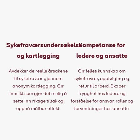
Sykefraværsundersøkelse
Kompetanse for
og kartlegging
ledere og ansatte
Avdekker de reelle årsakene
Gir felles kunnskap om
til sykefravær gjennom
sykefravær, oppfølging og
anonym kartlegging. Gir
retur til arbeid. Skaper
innsikt som gjør det mulig å
trygghet hos ledere og
sette inn riktige tiltak og
forståelse for ansvar, roller og
oppnå målbar effekt.
forventninger hos ansatte.