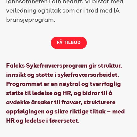
lønnsomheten i din bedrift. Vi bistår med
veiledning og tiltak som er i tråd med IA
Kundeportal
bransjeprogram.
HMS-verktøy
Kontakt oss
FÅ TILBUD
Kundeportal
Falcks Sykefraværsprogram gir struktur,
innsikt og støtte i sykefraværsarbeidet.
Programmet er en nøytral og tverrfaglig
støtte til ledelse og HR, og bidrar til å
avdekke årsaker til fravær, strukturere
oppfølgingen og sikre riktige tiltak – med
HR og ledelse i førersetet.