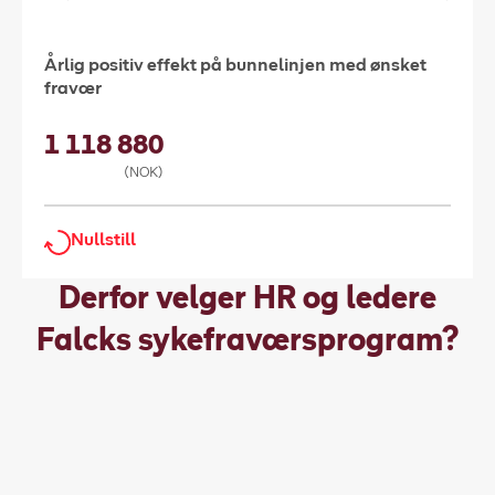
Årlig positiv effekt på bunnelinjen med ønsket
fravær
1 118 880
(NOK)
Nullstill
Derfor velger HR og ledere
Falcks sykefraværsprogram
?