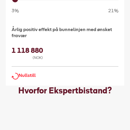
3%
21%
Årlig positiv effekt på bunnelinjen med ønsket
fravær
1 118 880
(NOK)
Nullstill
Hvorfor Ekspertbistand?