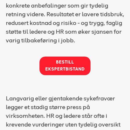
konkrete anbefalinger som gir tydelig
Kundeportal
retning videre. Resultatet er lavere tidsbruk,
redusert kostnad og risiko - og trygg, faglig
HMS-verktøy
støtte til ledere og HR som øker sjansen for
Kontakt oss
varig tilbakeføring i jobb.
Kundeportal
BESTILL
EKSPERTBISTAND
Langvarig eller gjentakende sykefravær
legger et stadig større press på
virksomheten. HR og ledere står ofte i
krevende vurderinger uten tydelig oversikt