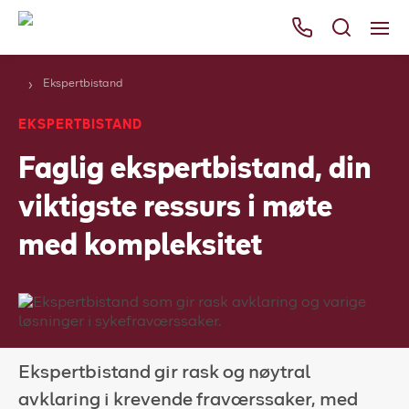
Ekspertbistand
Våre tjenester
EKSPERTBISTAND
Områder
Faglig ekspertbistand, din
Kurs
viktigste ressurs i møte
Bli kunde
med kompleksitet
Bestill
Ressurser
Her finner du oss
Om Falck
Ekspertbistand gir rask og nøytral
avklaring i krevende fraværssaker, med
Falck Globalt