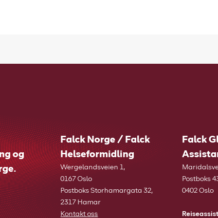
Falck Norge / Falck
Falck G
ing og
Helseformidling
Assista
rge.
Wergelandsveien 1,
Maridalsve
0167 Oslo
Postboks 4
Postboks Storhamargata 32,
0402 Oslo
2317 Hamar
Kontakt oss
Reiseassis