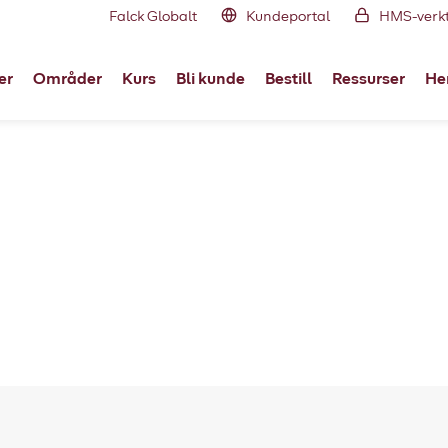
Falck Globalt
Kundeportal
HMS-verk
er
Områder
Kurs
Bli kunde
Bestill
Ressurser
Her