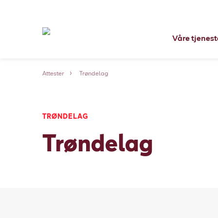
Våre tjenest
Attester
Trøndelag
TRØNDELAG
Trøndelag