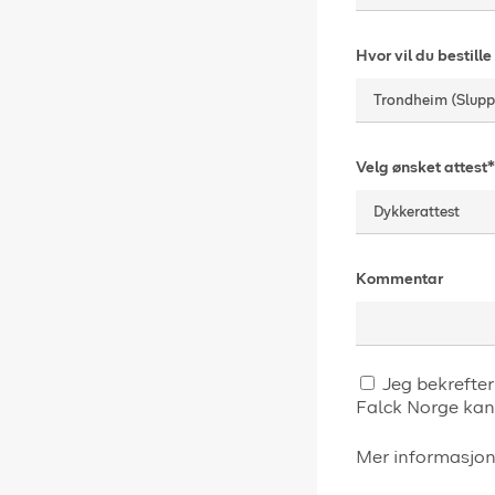
Hvor vil du bestill
Velg ønsket attest*
Kommentar
Jeg bekrefter at jeg har myndighet til å foreta denne bestillingen, og samtykker til at
Falck Norge kan
Mer informasjon