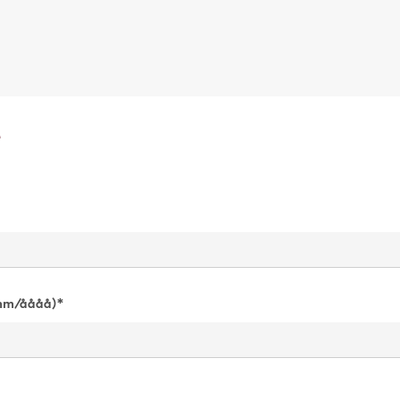
e
/mm/åååå)*