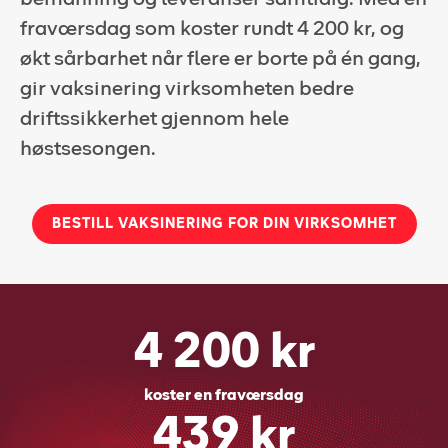
fraværsdag som koster rundt 4 200 kr, og
Kundeportal
økt sårbarhet når flere er borte på én gang,
HMS-verktøy
gir vaksinering virksomheten bedre
driftssikkerhet gjennom hele
Kontakt oss
høstsesongen.
Kundeportal
BESTILL VAKSINERING FOR DIN VIRKSOMHET
4 200 kr
koster en fraværsdag
439 kr