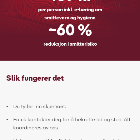
per person inkl. e-læring om
smittevern og hygiene
~60 %
reduksjon i smitterisiko
Slik fungerer det
Du fyller inn skjemaet.
Falck kontakter deg for å bekrefte tid og sted. Alt
koordineres av oss.