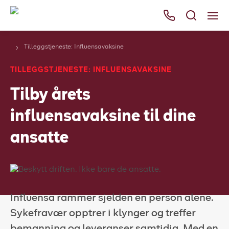
Tilleggstjeneste: Influensavaksine
Våre tjenester
TILLEGGSTJENESTE: INFLUENSAVAKSINE
Områder
Tilby årets
Kurs
influensavaksine til dine
Bli kunde
ansatte
Bestill
Ressurser
Her finner du oss
Influensa rammer sjelden en person alene.
Om Falck
Sykefravær opptrer i klynger og treffer
bemanning og leveranser samtidig. Med en
Falck Globalt