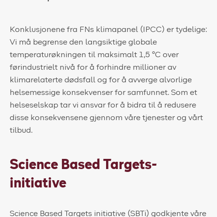
Kundeportal
Konklusjonene fra FNs klimapanel (IPCC) er tydelige:
HMS-verktøy
Vi må begrense den langsiktige globale
temperaturøkningen til maksimalt 1,5 °C over
Kontakt oss
førindustrielt nivå for å forhindre millioner av
Kundeportal
klimarelaterte dødsfall og for å avverge alvorlige
helsemessige konsekvenser for samfunnet. Som et
helseselskap tar vi ansvar for å bidra til å redusere
disse konsekvensene gjennom våre tjenester og vårt
tilbud.
Science Based Targets-
initiative
Science Based Targets initiative (SBTi) godkjente våre