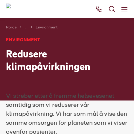
Norge
...
Environment
Våre tjenester
ENVIRONMENT
Områder
Redusere
Kurs
klimapåvirkningen
Bli kunde
Bestill
Ressurser
Vi streber etter å fremme helsevesenet
Her finner du oss
samtidig som vi reduserer vår
klimapåvirkning. Vi har som mål å vise den
Om Falck
samme omsorgen for planeten som vi viser
ovenfor pasienter.
Falck Globalt