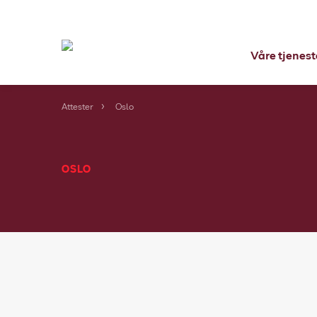
Våre tjenest
Attester
Oslo
OSLO