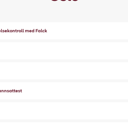
elsekontroll med Falck
annsattest