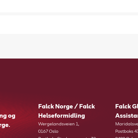
Falck Norge / Falck
Falck G
ing og
Helseformidling
Assista
rge.
Wergelandsveien 1,
Maridalsve
0167 Oslo
Postboks 4