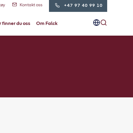
tøy
Kontakt oss
+47 97 40 99 10
 finner du oss
Om Falck