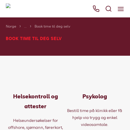
Norge
...
Book time til deg selv
Våre tjenester
BOOK TIME TIL DEG SELV
Områder
Kurs
Bli kunde
Bestill
Ressurser
Helsekontroll og
Psykolog
Her finner du oss
attester
Bestill time på klinikk eller få
Om Falck
hjelp via trygg og enkel
Helseundersøkelser for
videosamtale.
offshore, sjømann, førerkort,
Falck Globalt