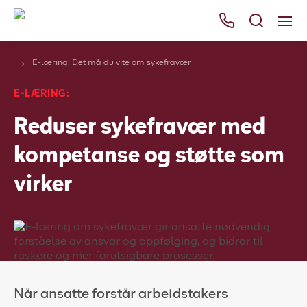
E-læring: Det må du vite om sykefravær
Våre tjenester
E-LÆRING:
Områder
Reduser sykefravær med
Kurs
kompetanse og støtte som
Bli kunde
virker
Bestill
Ressurser
Her finner du oss
Om Falck
Når ansatte forstår arbeidstakers
Falck Globalt