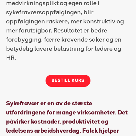
medvirkningsplikt og egen rolle i
sykefraværsoppfølgingen, blir
Kundeportal
oppfølgingen raskere, mer konstruktiv og
HMS-verktøy
mer forutsigbar. Resultatet er bedre
Kontakt oss
forebygging, færre krevende saker og en
betydelig lavere belastning for ledere og
Kundeportal
HR.
BESTILL KURS
Sykefravær er en av de største
utfordringene for mange virksomheter. Det
påvirker kostnader, produktivitet og
ledelsens arbeidshverdag. Falck hjelper