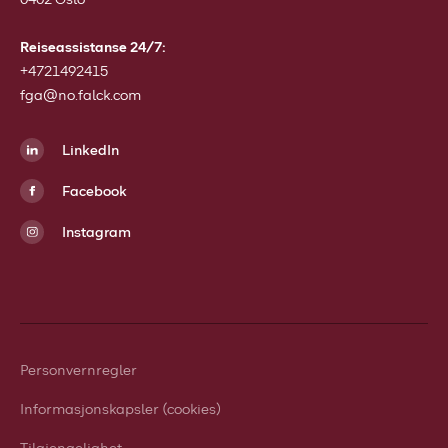
0402 Oslo
Reiseassistanse 24/7:
+4721492415
fga@no.falck.com
LinkedIn
Facebook
Instagram
Personvernregler
Informasjonskapsler (cookies)