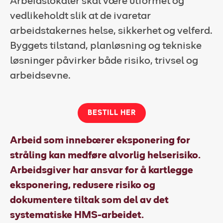
Arbeidslokaler skal være utformet og
vedlikeholdt slik at de ivaretar
Kundeportal
arbeidstakernes helse, sikkerhet og velferd.
HMS-verktøy
Byggets tilstand, planløsning og tekniske
Kontakt oss
løsninger påvirker både risiko, trivsel og
arbeidsevne.
Kundeportal
BESTILL HER
Arbeid som innebærer eksponering for
stråling kan medføre alvorlig helserisiko.
Arbeidsgiver har ansvar for å kartlegge
eksponering, redusere risiko og
dokumentere tiltak som del av det
systematiske HMS-arbeidet.