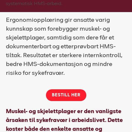
Kundeportal
Ergonomiopplæring gir ansatte varig
HMS-verktøy
kunnskap som forebygger muskel- og
Kontakt oss
skjelettplager, samtidig som dere får et
dokumenterbart og etterprøvbart HMS-
Kundeportal
tiltak. Resultatet er sterkere internkontroll,
bedre HMS-dokumentasjon og mindre
risiko for sykefravær.
BESTILL HER
Muskel- og skjelettplager er den vanligste
årsaken til sykefravær i arbeidslivet. Dette
koster både den enkelte ansatte og