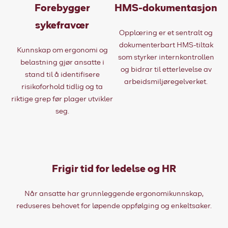
Forebygger
HMS-dokumentasjon
sykefravær
Opplæring er et sentralt og
dokumenterbart HMS-tiltak
Kunnskap om ergonomi og
som styrker internkontrollen
belastning gjør ansatte i
og bidrar til etterlevelse av
stand til å identifisere
arbeidsmiljøregelverket.
risikoforhold tidlig og ta
riktige grep før plager utvikler
seg.
Frigir tid for ledelse og HR
Når ansatte har grunnleggende ergonomikunnskap,
reduseres behovet for løpende oppfølging og enkeltsaker.