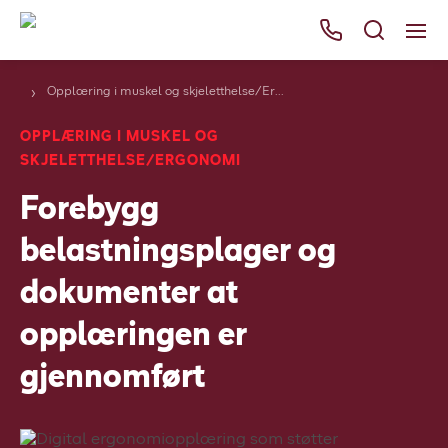
Opplæring i muskel og skjeletthelse/Ergonomi
Våre tjenester
OPPLÆRING I MUSKEL OG
Områder
SKJELETTHELSE/ERGONOMI
Kurs
Forebygg
Bli kunde
belastningsplager og
Bestill
dokumenter at
Ressurser
opplæringen er
Her finner du oss
gjennomført
Om Falck
Falck Globalt