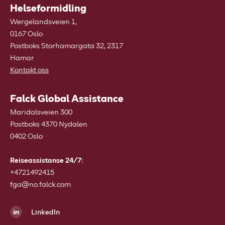
Helseformidling
Wergelandsveien 1,
0167 Oslo
Postboks Storhamargata 32, 2317
Hamar
Kontakt oss
Falck Global Assistance
Maridalsveien 300
Postboks 4370 Nydalen
0402 Oslo
Reiseassistanse 24/7:
+4721492415
fga@no.falck.com
LinkedIn